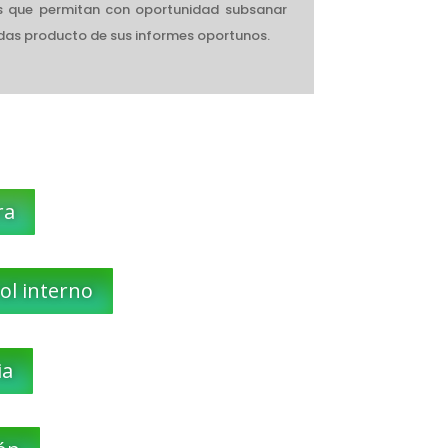
s que permitan con oportunidad subsanar
adas producto de sus informes oportunos.
ra
ol interno
ia