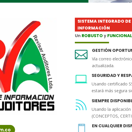
SISTEMA INTEGRADO DE
INFORMACIÓN
Un
ROBUSTO
y
FUNCIONAL
GESTIÓN OPORTU

Vía correo electrónic
actualizada.
SEGURIDAD Y RESP

Usando certificado S
estará más segura s
SIEMPRE DISPONIB

Usando la aplicació
(CONCEPTOS, CERTIF
EN CUALQUIER DIS

m.co