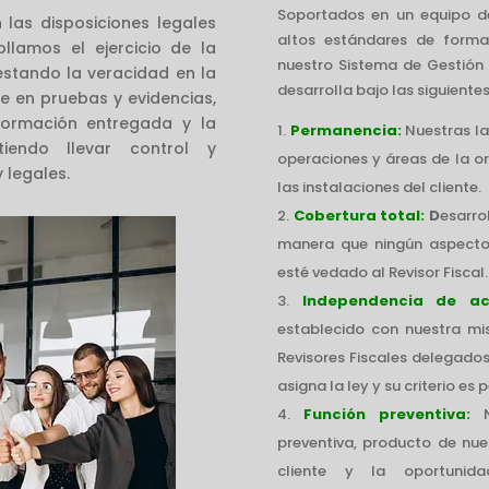
Soportados en un equipo de 
 las disposiciones legales
altos estándares de forma
ollamos el ejercicio de la
nuestro Sistema de Gestión d
festando la veracidad en la
desarrolla bajo las siguientes
e en pruebas y evidencias,
nformación entregada y la
Permanencia:
Nuestras l
tiendo llevar control y
operaciones y áreas de la o
 legales.
las instalaciones del cliente.
Cobertura total:
D
esarro
manera que ningún aspecto
esté vedado al Revisor Fiscal.
Independencia de ac
establecido con nuestra misi
Revisores Fiscales delegado
asigna la ley y su criterio es 
Función preventiva:
preventiva, producto de nue
cliente y la oportunid