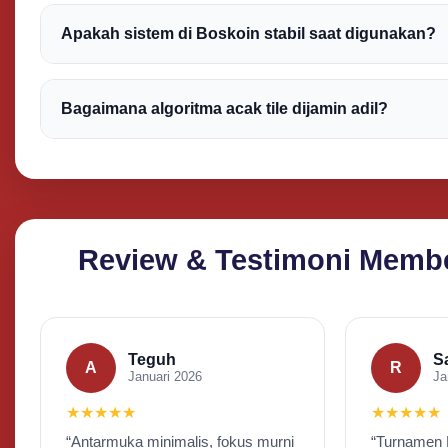
Istilah tersebut biasanya digunakan oleh komunitas p
menggambarkan pengalaman bermain yang terasa lebi
Apakah sistem di Boskoin stabil saat digunakan?
Namun, hasil permainan tetap bergantung pada siste
Platform ini dirancang dengan sistem yang responsif d
masing-masing pengguna.
akses permainan bisa berjalan lancar baik melalui p
Bagaimana algoritma acak tile dijamin adil?
desktop.
Menggunakan generator angka acak RNG bersertifikat 
pihak ketiga independen secara berkala.
Review & Testimoni Memb
Teguh
S
A
R
Januari 2026
Ja
★★★★★
★★★★★
“Antarmuka minimalis, fokus murni
“Turnamen 