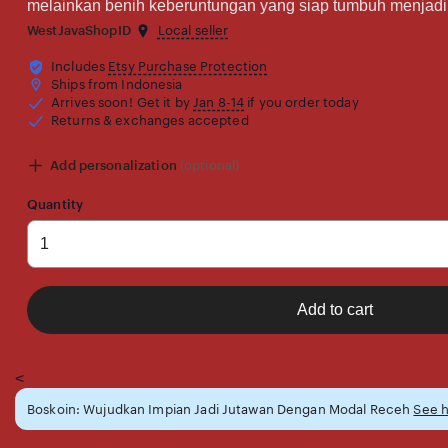
melainkan benih keberuntungan yang siap tumbuh menjad
WestJavaShopID
Local seller
Includes
Etsy Purchase Protection
Ships from Indonesia
Arrives soon! Get it by
Jan 8-14
if you order today
Returns & exchanges accepted
Add personalization
(optional)
Quantity
Add to cart
<
Boskoin: Wujudkan Impian Jadi Jutawan Dengan Modal Receh
See 