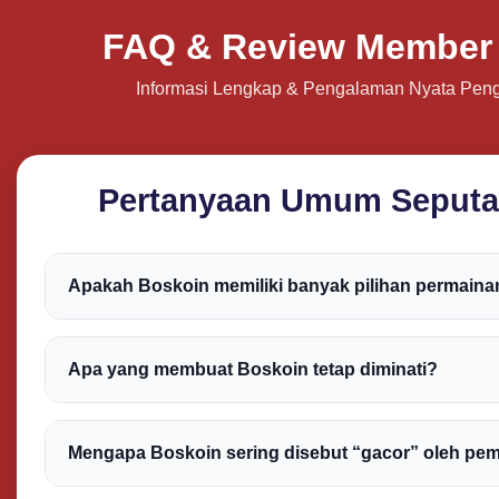
FAQ & Review Member
Informasi Lengkap & Pengalaman Nyata Pen
Pertanyaan Umum Seputa
Apakah Boskoin memiliki banyak pilihan permaina
Boskoin dikenal menyediakan variasi permainan denga
berbeda, sehingga pemain bisa memilih sesuai prefer
Apa yang membuat Boskoin tetap diminati?
masing-masing.
Kombinasi antara desain modern, performa stabil, se
yang terasa dinamis membuat banyak pengguna terus
Mengapa Boskoin sering disebut “gacor” oleh pe
platform ini.