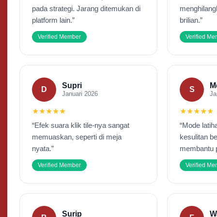
pada strategi. Jarang ditemukan di
menghilang
platform lain.”
brilian.”
Verified Member
Verified M
Supri
M
D
S
Januari 2026
Ja
★★★★★
★★★★★
“Efek suara klik tile-nya sangat
“Mode latih
memuaskan, seperti di meja
kesulitan b
nyata.”
membantu 
Verified Member
Verified M
Surip
W