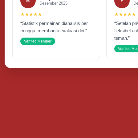
B
F
Desember 2025
De
★★★★★
★★★★★
“Statistik permainan dianalisis per
“Setelan pr
minggu, membantu evaluasi diri.”
fleksibel u
teman.”
Verified Member
Verified M