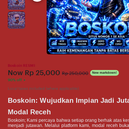
Boskoin RESMI
Price:
Now
Rp 25,000
Original
Rp 250,000
New markdown!
Price:
•
90% off
Local taxes included (where applicable)
Boskoin: Wujudkan Impian Jadi Ju
Modal Receh
Boskoin; Kami percaya bahwa setiap orang berhak atas k
menjadi jutawan. Melalui platform kami, modal receh buk